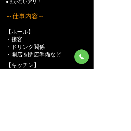
​●まかないアリ！
～仕事内容～
【ホール】
・接客
・ドリンク関係
・開店＆閉店準備など
【キッチン】
・仕込み作業
・盛り付け
​・洗い物 など
​最新の採用情報は下記リンクより​
https://g0zho398x.jbplt.jp/
特定商取引法に基づく表記​