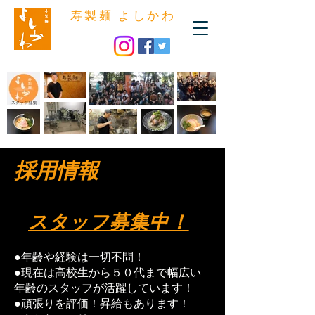
​寿製麺 よしかわ
採用情報
​スタッフ募集中！
●年齢や経験は一切不問！
​●現在は高校生から５０代まで幅広い
年齢のスタッフが活躍しています！
●頑張りを評価！昇給もあります！