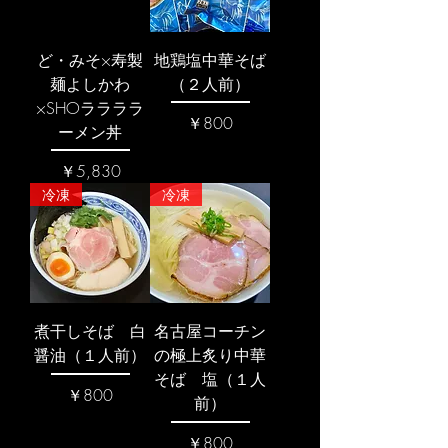
ど・みそ×寿製
地鶏塩中華そば
麺よしかわ
（２人前）
×SHOララララ
価格
￥800
ーメン丼
価格
￥5,830
冷凍
冷凍
煮干しそば 白
名古屋コーチン
醤油（１人前）
の極上炙り中華
そば 塩（１人
価格
￥800
前）
価格
￥800