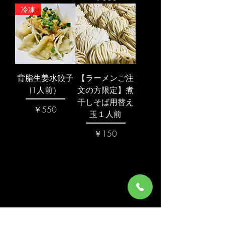
冷凍
背脂生姜水餃子
【ラーメンご注
(1人前）
文の方限定】煮
干しそば用替え
価格
￥550
玉１人前
価格
￥150