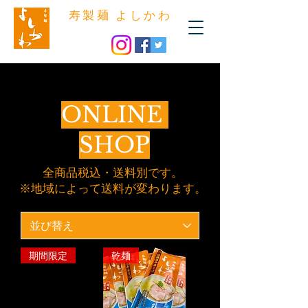
​寿製麺 よしかわ
ONLINE
SHOP
全商品税込・送料別です。
​※地域によって送料が変わります。​
期間限定
乾麺